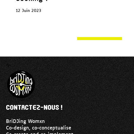
12 Juin 2023
Contactez-nous !
BriDJing Womxn
Co-design, co-conceptualise
Co-create and co-implement.