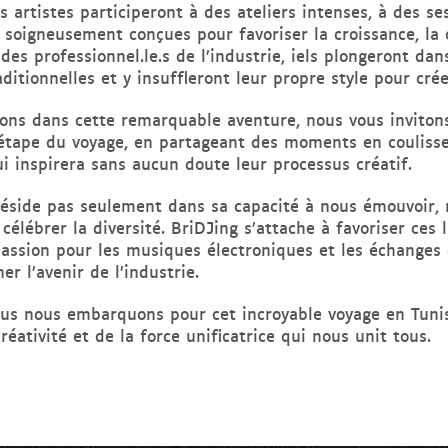
s artistes participeront à des ateliers intenses, à des se
s soigneusement conçues pour favoriser la croissance, la c
des professionnel.le.s de l’industrie, iels plongeront dan
ditionnelles et y insuffleront leur propre style pour cr
ns dans cette remarquable aventure, nous vous invitons 
ape du voyage, en partageant des moments en coulisses,
i inspirera sans aucun doute leur processus créatif.
éside pas seulement dans sa capacité à nous émouvoir, 
à célébrer la diversité. BriDJing s’attache à favoriser c
passion pour les musiques électroniques et les échanges 
r l’avenir de l’industrie.
ous nous embarquons pour cet incroyable voyage en Tunis
réativité et de la force unificatrice qui nous unit tous.