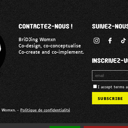
Contactez-nous !
Suivez-nou
BriDJing Womxn
Co-design, co-conceptualise
Co-create and co-implement.
Inscrivez-
I accept terms a
g Womxn. -
Politique de confidentialité