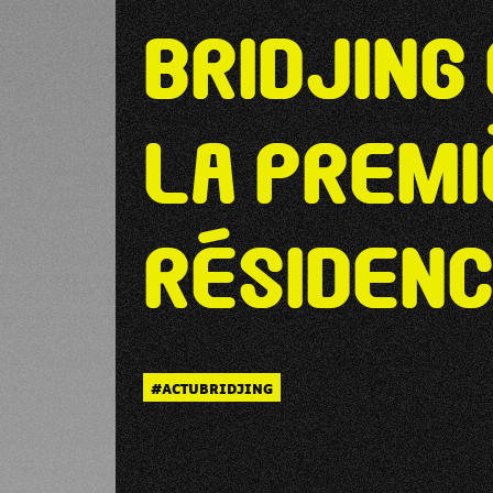
BriDJing
La premi
résidenc
#ACTUBRIDJING